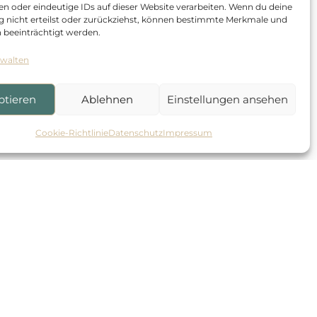
en oder eindeutige IDs auf dieser Website verarbeiten. Wenn du deine
ng nicht erteilst oder zurückziehst, können bestimmte Merkmale und
 beeinträchtigt werden.
rwalten
ptieren
Ablehnen
Einstellungen ansehen
Cookie-Richtlinie
Datenschutz
Impressum
rlichen Rechtsbehelfsverfahren mit
e vor den Finanzgerichten
ansferpreis-Dokumentationen
ungsberatung insbesondere durch
te Nachfolgeplanung
steme