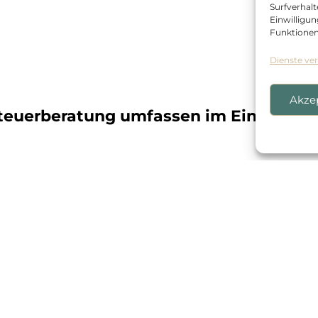
Surfverhalt
Einwilligu
Funktionen
Dienste ve
Akze
Steuerberatung umfassen im Einzelnen:
9
Vertretung in steue
henabschlüssen
dem Finanzamt sowi
9
r Steuererklärungen für
Anfertigung von Tr
9
llschaften und
Steuerliche Gestalt
eten des Steuerrechts
Umwandlungen
9
ußenprüfungen
Steuerlich optimier
9
Tax Compliance Sy