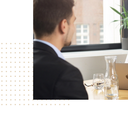
fmann
ung