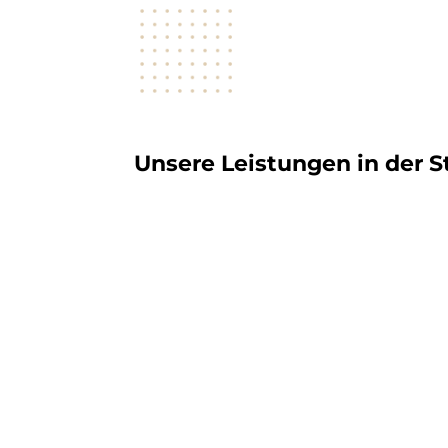
Unsere Leistungen in der 
9
Erstellung von Jahres- und Zwisc
9
Erstellung sämtlicher erforderliche
juristische Personen, Personengese
natürliche Personen auf allen Gebi
9
Unterstützung bei steuerlichen A
9
Internationales Steuerrecht