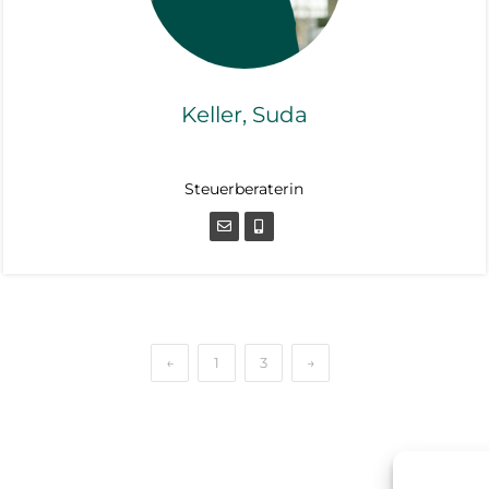
Keller, Suda
Steuerberaterin
Steuerberaterin
←
1
3
→