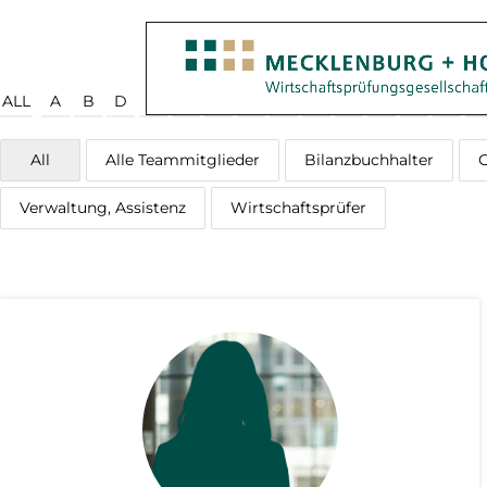
ALL
A
B
D
E
F
G
H
I
J
K
L
M
N
O
All
Alle Teammitglieder
Bilanzbuchhalter
G
Verwaltung, Assistenz
Wirtschaftsprüfer