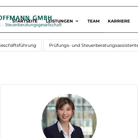
STARTSEITE
LEISTUNGEN
TEAM
KARRIERE
P
Q
R
S
T
U
V
W
X
Y
Z
eschäftsführung
Prüfungs- und Steuerberatungsassistent