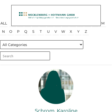
ALL
A
B
C
D
E
F
G
H
I
J
K
L
M
N
O
P
Q
S
T
U
V
W
X
Y
Z
Schrom, Karoline