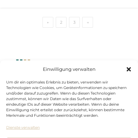
←
2
3
→
Einwilligung verwalten
Um dir ein optimales Erlebnis zu bieten, verwenden wir
Standort Düsseldorf
Technologien wie Cookies, um Geräteinformationen zu speichern
und/oder darauf zuzugreifen. Wenn du diesen Technologien
Kasernenstraße 1
zustimmst, können wir Daten wie das Surfverhalten oder
eindeutige IDs auf dieser Website verarbeiten. Wenn du deine
40213 Düsseldorf
Einwilligung nicht erteilst oder zurückziehst, können bestimmte
+492116107900
Merkmale und Funktionen beeinträchtigt werden.
Dienste verwalten