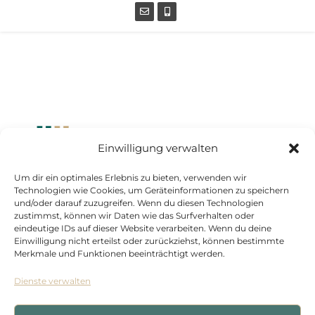
Einwilligung verwalten
Um dir ein optimales Erlebnis zu bieten, verwenden wir
Standort Düsseldorf
Technologien wie Cookies, um Geräteinformationen zu speichern
und/oder darauf zuzugreifen. Wenn du diesen Technologien
Kasernenstraße 1
zustimmst, können wir Daten wie das Surfverhalten oder
eindeutige IDs auf dieser Website verarbeiten. Wenn du deine
40213 Düsseldorf
Einwilligung nicht erteilst oder zurückziehst, können bestimmte
+492116107900
Merkmale und Funktionen beeinträchtigt werden.
Dienste verwalten