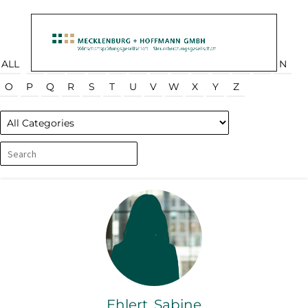
ALL
A
B
C
D
F
G
H
I
J
K
L
M
N
O
P
Q
R
S
T
U
V
W
X
Y
Z
Ehlert, Sabine