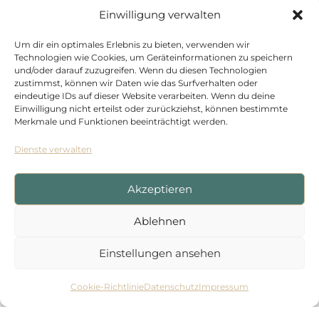
Einwilligung verwalten
Um dir ein optimales Erlebnis zu bieten, verwenden wir
Technologien wie Cookies, um Geräteinformationen zu speichern
und/oder darauf zuzugreifen. Wenn du diesen Technologien
zustimmst, können wir Daten wie das Surfverhalten oder
eindeutige IDs auf dieser Website verarbeiten. Wenn du deine
Ansprechpartnerin
Einwilligung nicht erteilst oder zurückziehst, können bestimmte
Merkmale und Funktionen beeinträchtigt werden.
Frau Edda Erwart
Dienste verwalten
Verwaltung /Assistenz
Akzeptieren
Ablehnen
+49 211 / 610790-45
Einstellungen ansehen
info@mecklenburg-hoffmann.de
Cookie-Richtlinie
Datenschutz
Impressum