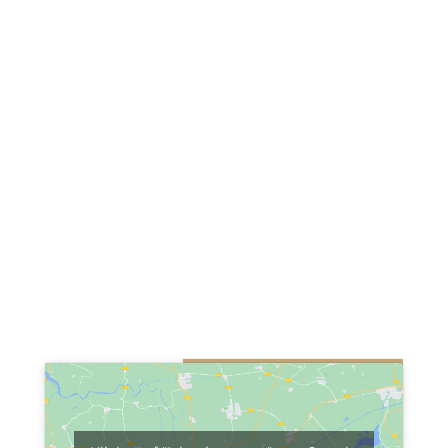
Wirtschaftsprüfungsgesellschaft
Steuerberatungsgesellschaft
Kasernenstraße 1
40213 Düsseldorf