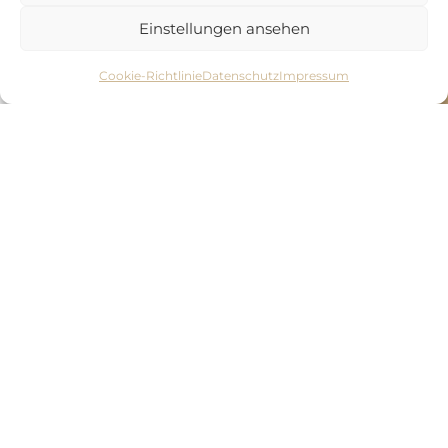
hast und die für die Stelle erforderlichen
Einstellungen ansehen
fachlichen Qualifikationen mitbringst.
Cookie-Richtlinie
Datenschutz
Impressum
03.
Kennenlernen
In erster Linie geht es in unserem Gespräch
darum, dass wir uns gegenseitig
kennenlernen. Dabei möchten wir
herausfinden, ob Du gut ins Team passt und