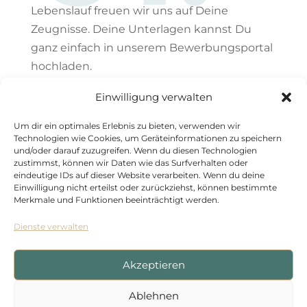
Lebenslauf freuen wir uns auf Deine
Zeugnisse. Deine Unterlagen kannst Du
ganz einfach in unserem Bewerbungsportal
hochladen.
Einwilligung verwalten
Um dir ein optimales Erlebnis zu bieten, verwenden wir
02.
Technologien wie Cookies, um Geräteinformationen zu speichern
und/oder darauf zuzugreifen. Wenn du diesen Technologien
zustimmst, können wir Daten wie das Surfverhalten oder
eindeutige IDs auf dieser Website verarbeiten. Wenn du deine
Einwilligung nicht erteilst oder zurückziehst, können bestimmte
Merkmale und Funktionen beeinträchtigt werden.
Vorbereitung Gespräch
Dienste verwalten
Wir freuen uns auf Dich! Du wurdest zum
Akzeptieren
Gespräch eingeladen, weil wir aufgrund
Deiner Unterlagen zu der Erkenntnis
Ablehnen
gelangt sind, dass Du ein spannendes Profil